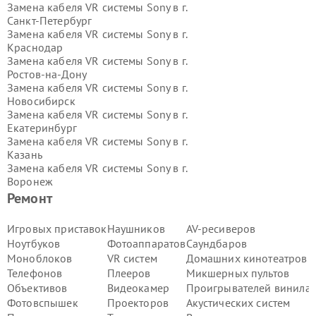
Замена кабеля VR системы Sony в г.
Санкт-Петербург
Замена кабеля VR системы Sony в г.
Краснодар
Замена кабеля VR системы Sony в г.
Ростов-на-Дону
Замена кабеля VR системы Sony в г.
Новосибирск
Замена кабеля VR системы Sony в г.
Екатеринбург
Замена кабеля VR системы Sony в г.
Казань
Замена кабеля VR системы Sony в г.
Воронеж
Замена кабеля VR системы Sony в г.
Ремонт
Волгоград
Замена кабеля VR системы Sony в г.
Игровых приставок
Наушников
AV-ресиверов
Самара
Ноутбуков
Фотоаппаратов
Саундбаров
Замена кабеля VR системы Sony в г.
Моноблоков
VR систем
Домашних кинотеатров
Пермь
Телефонов
Плееров
Микшерных пультов
Замена кабеля VR системы Sony в г.
Объективов
Видеокамер
Проигрывателей винила
Красноярск
Замена кабеля VR системы Sony в г.
Фотовспышек
Проекторов
Акустических систем
Ижевск