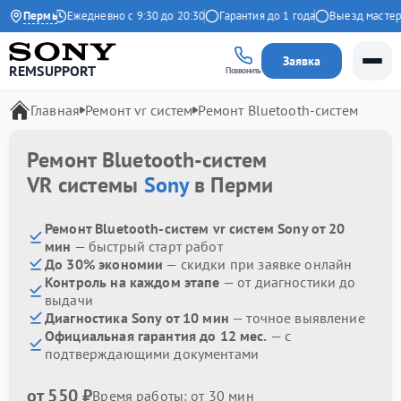
а Яндекс
Пермь
Ежедневно с 9:30 до 20:30
Гарантия до 1 года
Выезд мастера 
Заявка
REMSUPPORT
Позвонить
Главная
Ремонт vr систем
Ремонт Bluetooth-систем
Ремонт Bluetooth-систем
VR системы
Sony
в Перми
Ремонт Bluetooth-систем vr систем Sony от 20
мин
— быстрый старт работ
До 30% экономии
— скидки при заявке онлайн
Контроль на каждом этапе
— от диагностики до
выдачи
Диагностика Sony от 10 мин
— точное выявление
Официальная гарантия до 12 мес.
— с
подтверждающими документами
от 550 ₽
Время работы: от 30 мин