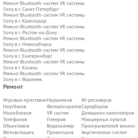
Ремонт Bluetooth-систем VR системы
Sony в г.
Санкт-Петербург
Ремонт Bluetooth-систем VR системы
Sony в г.
Краснодар
Ремонт Bluetooth-систем VR системы
Sony в г.
Ростов-на-Дону
Ремонт Bluetooth-систем VR системы
Sony в г.
Новосибирск
Ремонт Bluetooth-систем VR системы
Sony в г.
Екатеринбург
Ремонт Bluetooth-систем VR системы
Sony в г.
Казань
Ремонт Bluetooth-систем VR системы
Sony в г.
Воронеж
Ремонт Bluetooth-систем VR системы
Ремонт
Sony в г.
Волгоград
Ремонт Bluetooth-систем VR системы
Игровых приставок
Наушников
AV-ресиверов
Sony в г.
Самара
Ноутбуков
Фотоаппаратов
Саундбаров
Ремонт Bluetooth-систем VR системы
Моноблоков
VR систем
Домашних кинотеатров
Sony в г.
Пермь
Телефонов
Плееров
Микшерных пультов
Ремонт Bluetooth-систем VR системы
Объективов
Видеокамер
Проигрывателей винила
Sony в г.
Красноярск
Ремонт Bluetooth-систем VR системы
Фотовспышек
Проекторов
Акустических систем
Sony в г.
Ижевск