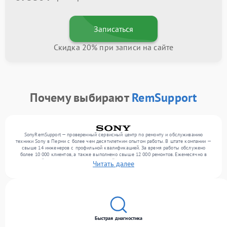
Записаться
Скидка 20% при записи на сайте
Почему выбирают
RemSupport
SonyRemSupport — проверенный сервисный центр по ремонту и обслуживанию
техники Sony в Перми с более чем десятилетним опытом работы. В штате компании —
свыше 14 инженеров с профильной квалификацией. За время работы обслужено
более 10 000 клиентов, а также выполнено свыше 12 000 ремонтов. Ежемесячно в
сервисный центр поступает от 300 устройств, включая , , . Мы работаем с широким
Читать далее
спектром неисправностей и обеспечиваем надежный результат благодаря опыту
команды.
Быстрая диагностика