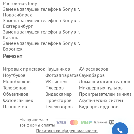
Ростов-на-Дону
Замена заглушек телефона Sony в г.
Новосибирск
Замена заглушек телефона Sony в г.
Екатеринбург
Замена заглушек телефона Sony в г.
Казань
Замена заглушек телефона Sony в г.
Воронеж
Замена заглушек телефона Sony в г.
Ремонт
Волгоград
Замена заглушек телефона Sony в г.
Игровых приставок
Наушников
AV-ресиверов
Самара
Ноутбуков
Фотоаппаратов
Саундбаров
Замена заглушек телефона Sony в г.
Моноблоков
VR систем
Домашних кинотеатров
Пермь
Телефонов
Плееров
Микшерных пультов
Замена заглушек телефона Sony в г.
Объективов
Видеокамер
Проигрывателей винила
Красноярск
Замена заглушек телефона Sony в г.
Фотовспышек
Проекторов
Акустических систем
Ижевск
Планшетов
Телевизоров
Видеорекордеров
Замена заглушек телефона Sony в г.
Челябинск
Мы принимаем
Замена заглушек телефона Sony в г.
все формы оплаты
Тюмень
Политика конфиденциальности
Замена заглушек телефона Sony в г.