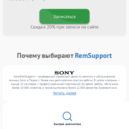
Записаться
Скидка 20% при записи на сайте
Почему выбирают
RemSupport
SonyRemSupport — проверенный сервисный центр по ремонту и обслуживанию
техники Sony в Перми с более чем десятилетним опытом работы. В штате компании —
свыше 22 мастеров с профессиональной подготовкой. За время работы обслужено
более 10 000 клиентов, а также выполнено более 12 000 ремонтов. Ежемесячно в
сервисный центр поступает более 300 устройств, включая , , . Мы выполняем ремонт
Читать далее
различного уровня сложности и поддерживаем высокий стандарт качества благодаря
опыту команды.
Быстрая диагностика