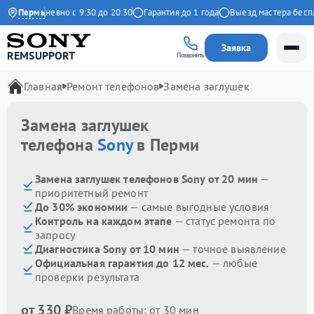
с
Ежедневно с 9:30 до 20:30
Пермь
Гарантия до 1 года
Выезд мастера беспла
Заявка
REMSUPPORT
Позвонить
Главная
Ремонт телефонов
Замена заглушек
Замена заглушек
телефона
Sony
в Перми
Замена заглушек телефонов Sony от 20 мин
—
приоритетный ремонт
До 30% экономии
— самые выгодные условия
Контроль на каждом этапе
— статус ремонта по
запросу
Диагностика Sony от 10 мин
— точное выявление
Официальная гарантия до 12 мес.
— любые
проверки результата
от 330 ₽
Время работы: от 30 мин