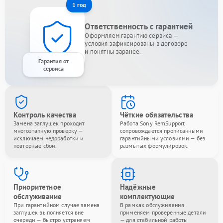
1 год
Ответственность с гарантией
Оформляем гарантию сервиса —
условия зафиксированы в договоре
и понятны заранее.
Гарантия от
сервиса
Контроль качества
Чёткие обязательства
Замена заглушек проходит
Работа Sony RemSupport
многоэтапную проверку —
сопровождается прописанными
исключаем недоработки и
гарантийными условиями — без
повторные сбои.
размытых формулировок.
Приоритетное
Надёжные
обслуживание
комплектующие
При гарантийном случае замена
В рамках обслуживания
заглушек выполняется вне
применяем проверенные детали
очереди — быстро устраняем
— для стабильной работы