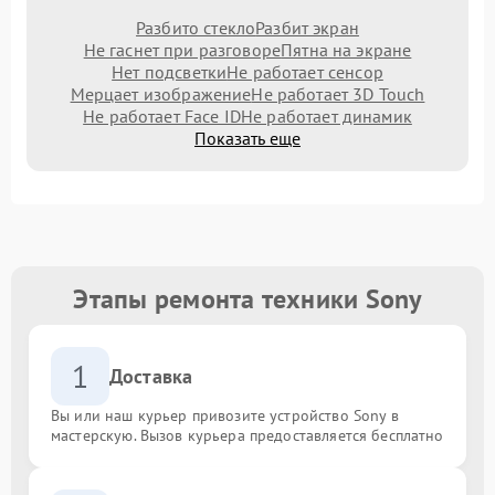
Разбито стекло
Разбит экран
Не гаснет при разговоре
Пятна на экране
Нет подсветки
Не работает сенсор
Мерцает изображение
Не работает 3D Touch
Не работает Face ID
Не работает динамик
Показать еще
Этапы ремонта техники Sony
1
Доставка
Вы или наш курьер привозите устройство Sony в
мастерскую. Вызов курьера предоставляется бесплатно