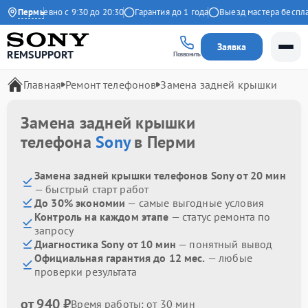
Ежедневно с 9:30 до 20:30
Пермь
Гарантия до 1 года
Выезд мастера бесплатн
Заявка
REMSUPPORT
Позвонить
Главная
Ремонт телефонов
Замена задней крышки
Замена задней крышки
телефона
Sony
в Перми
Замена задней крышки телефонов Sony от 20 мин
— быстрый старт работ
До 30% экономии
— самые выгодные условия
Контроль на каждом этапе
— статус ремонта по
запросу
Диагностика Sony от 10 мин
— понятный вывод
Официальная гарантия до 12 мес.
— любые
проверки результата
от 940 ₽
Время работы: от 30 мин