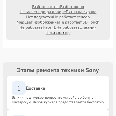
Разбито стекло
Разбит экран
Не гаснет при разговоре
Пятна на экране
Нет подсветки
Не работает сенсор
Мерцает изображение
Не работает 3D Touch
Не работает Face ID
Не работает динамик
Показать еще
Этапы ремонта техники Sony
1
Доставка
Вы или наш курьер привозите устройство Sony в
мастерскую. Вызов курьера предоставляется бесплатно