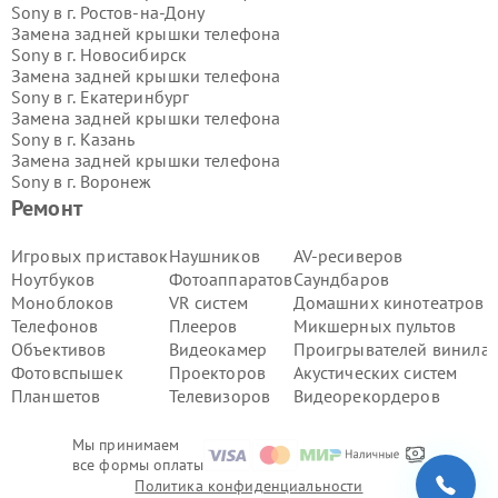
Sony в г.
Ростов-на-Дону
Замена задней крышки телефона
Sony в г.
Новосибирск
Замена задней крышки телефона
Sony в г.
Екатеринбург
Замена задней крышки телефона
Sony в г.
Казань
Замена задней крышки телефона
Sony в г.
Воронеж
Замена задней крышки телефона
Ремонт
Sony в г.
Волгоград
Замена задней крышки телефона
Игровых приставок
Наушников
AV-ресиверов
Sony в г.
Самара
Ноутбуков
Фотоаппаратов
Саундбаров
Замена задней крышки телефона
Моноблоков
VR систем
Домашних кинотеатров
Sony в г.
Пермь
Телефонов
Плееров
Микшерных пультов
Замена задней крышки телефона
Объективов
Видеокамер
Проигрывателей винила
Sony в г.
Красноярск
Замена задней крышки телефона
Фотовспышек
Проекторов
Акустических систем
Sony в г.
Ижевск
Планшетов
Телевизоров
Видеорекордеров
Замена задней крышки телефона
Sony в г.
Челябинск
Мы принимаем
Замена задней крышки телефона
все формы оплаты
Sony в г.
Тюмень
Политика конфиденциальности
Замена задней крышки телефона