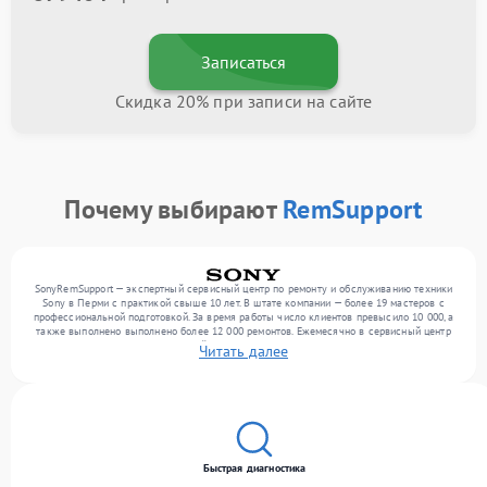
Записаться
Скидка 20% при записи на сайте
Почему выбирают
RemSupport
SonyRemSupport — экспертный сервисный центр по ремонту и обслуживанию техники
Sony в Перми с практикой свыше 10 лет. В штате компании — более 19 мастеров с
профессиональной подготовкой. За время работы число клиентов превысило 10 000, а
также выполнено выполнено более 12 000 ремонтов. Ежемесячно в сервисный центр
поступает более 300 обращений, включая , , . Мы работаем с широким спектром
Читать далее
неисправностей и обеспечиваем надежный результат благодаря использованию
современного оборудования.
Быстрая диагностика