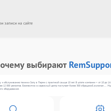
и записи на сайте
очему выбирают
RemSuppo
 и обслуживанию техники Sony в Перми с практикой свыше 10 лет. В штате компании — от 10 до 1
лее 12 000 ремонтов. Ежемесячно в сервисный центр поступает более 300 обращений, включая , , .
го оборудования.