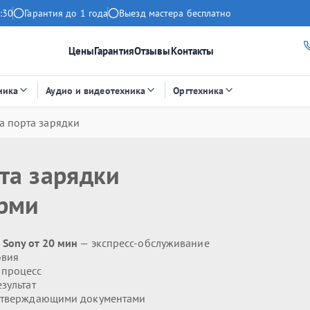
:30
Гарантия до 1 года
Выезд мастера бесплатно
Цены
Гарантия
Отзывы
Контакты
ника
Аудио и видеотехника
Оргтехника
а порта зарядки
та зарядки
рми
Sony от 20 мин
— экспресс-обслуживание
овия
 процесс
зультат
дтверждающими документами