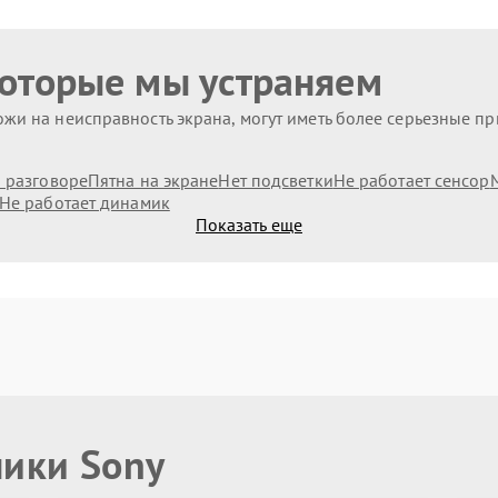
которые мы устраняем
жи на неисправность экрана, могут иметь более серьезные п
и разговоре
Пятна на экране
Нет подсветки
Не работает сенсор
Не работает динамик
Показать еще
ники Sony