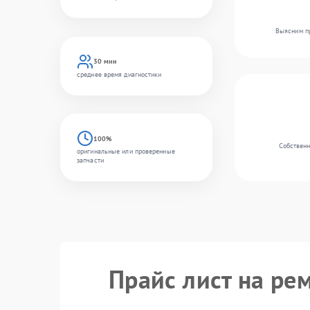
Выясним пр
30 мин
среднее время диагностики
100%
Собственн
оригинальные или проверенные
запчасти
Прайс лист на ре