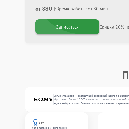
от 880 ₽
Время работы: от 30 мин
Записаться
Скидка 20% пр
П
SonyRemSupport — экспертный сервисный центр по ремонту
обратились более 10 000 клиентов, а также выполнено бо
надежный результат благодаря использованию современно
13+
лет опыта в ремонте техники