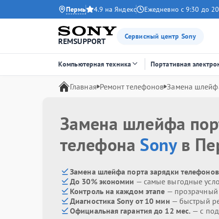
Пермь
4.9 на Яндекс
Ежедневно с 9:30 до 20
Сервисный центр Sony
REMSUPPORT
Компьютерная техника
Портативная электро
Главная
Ремонт телефонов
Замена шлейф
Замена шлейфа пор
телефона
Sony
в Пе
Замена шлейфа порта зарядки телефонов 
До 30% экономии
— самые выгодные усл
Контроль на каждом этапе
— прозрачный
Диагностика Sony от 10 мин
— быстрый ре
Официальная гарантия до 12 мес.
— с по