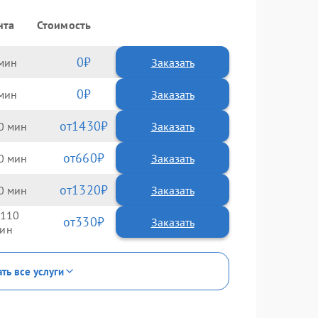
нта
Стоимость
0
Заказать
0
Заказать
1430
0
660
0
1320
0
110
330
ть все услуги