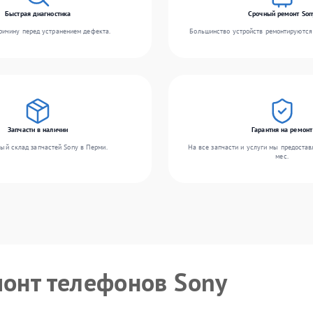
Быстрая диагностика
Срочный ремонт Son
ичину перед устранением дефекта.
Большинство устройств ремонтируются 
Запчасти в наличии
Гарантия на ремонт
ый склад запчастей Sony в Перми.
На все запчасти и услуги мы предостав
мес.
монт телефонов Sony