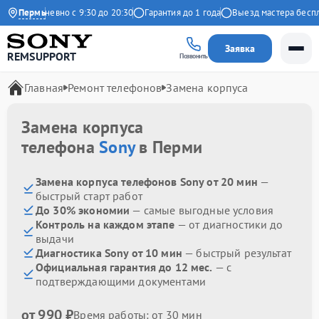
с
Ежедневно с 9:30 до 20:30
Пермь
Гарантия до 1 года
Выезд мастера беспла
Заявка
REMSUPPORT
Позвонить
Главная
Ремонт телефонов
Замена корпуса
Замена корпуса
телефона
Sony
в Перми
Замена корпуса телефонов Sony от 20 мин
—
быстрый старт работ
До 30% экономии
— самые выгодные условия
Контроль на каждом этапе
— от диагностики до
выдачи
Диагностика Sony от 10 мин
— быстрый результат
Официальная гарантия до 12 мес.
— с
подтверждающими документами
от 990 ₽
Время работы: от 30 мин