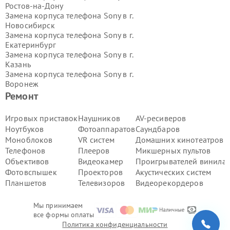
Ростов-на-Дону
Замена корпуса телефона Sony в г.
Новосибирск
Замена корпуса телефона Sony в г.
Екатеринбург
Замена корпуса телефона Sony в г.
Казань
Замена корпуса телефона Sony в г.
Воронеж
Замена корпуса телефона Sony в г.
Ремонт
Волгоград
Замена корпуса телефона Sony в г.
Игровых приставок
Наушников
AV-ресиверов
Самара
Ноутбуков
Фотоаппаратов
Саундбаров
Замена корпуса телефона Sony в г.
Моноблоков
VR систем
Домашних кинотеатров
Пермь
Телефонов
Плееров
Микшерных пультов
Замена корпуса телефона Sony в г.
Объективов
Видеокамер
Проигрывателей винила
Красноярск
Замена корпуса телефона Sony в г.
Фотовспышек
Проекторов
Акустических систем
Ижевск
Планшетов
Телевизоров
Видеорекордеров
Замена корпуса телефона Sony в г.
Челябинск
Мы принимаем
Замена корпуса телефона Sony в г.
все формы оплаты
Тюмень
Политика конфиденциальности
Замена корпуса телефона Sony в г.