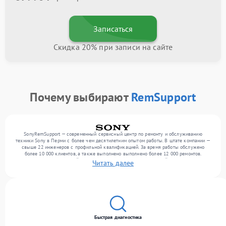
Записаться
Скидка 20% при записи на сайте
Почему выбирают
RemSupport
SonyRemSupport — современный сервисный центр по ремонту и обслуживанию
техники Sony в Перми с более чем десятилетним опытом работы. В штате компании —
свыше 22 инженеров с профильной квалификацией. За время работы обслужено
более 10 000 клиентов, а также выполнено выполнено более 12 000 ремонтов.
Ежемесячно в сервисный центр поступает более 300 обращений, включая , , . Мы
Читать далее
беремся за задачи любой сложности и поддерживаем высокий стандарт качества
благодаря опыту команды.
Быстрая диагностика