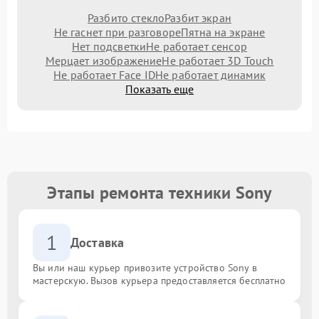
Разбито стекло
Разбит экран
Не гаснет при разговоре
Пятна на экране
Нет подсветки
Не работает сенсор
Мерцает изображение
Не работает 3D Touch
Не работает Face ID
Не работает динамик
Показать еще
Этапы ремонта техники Sony
1
Доставка
Вы или наш курьер привозите устройство Sony в
мастерскую. Вызов курьера предоставляется бесплатно