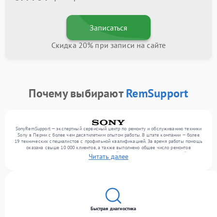
Записаться
Скидка 20% при записи на сайте
Почему выбирают
RemSupport
SonyRemSupport — экспертный сервисный центр по ремонту и обслуживанию техники
Sony в Перми с более чем десятилетним опытом работы. В штате компании — более
19 технических специалистов с профильной квалификацией. За время работы помощь
оказана свыше 10 000 клиентов, а также выполнено общее число ремонтов
превысило 12 000. Ежемесячно в сервисный центр поступает от 300 устройств,
Читать далее
включая , , . Мы выполняем ремонт различного уровня сложности и обеспечиваем
надежный результат благодаря квалификации мастеров.
Быстрая диагностика