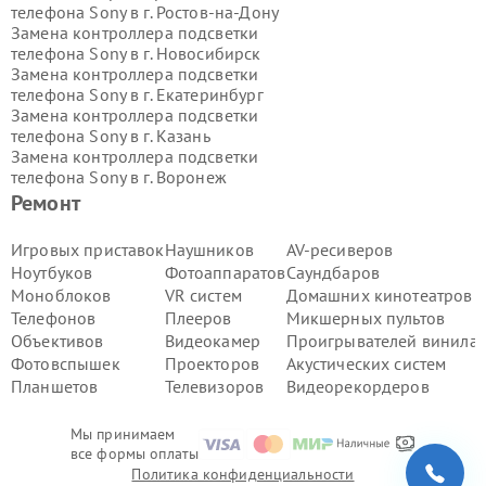
телефона Sony в г.
Ростов-на-Дону
Замена контроллера подсветки
телефона Sony в г.
Новосибирск
Замена контроллера подсветки
телефона Sony в г.
Екатеринбург
Замена контроллера подсветки
телефона Sony в г.
Казань
Замена контроллера подсветки
телефона Sony в г.
Воронеж
Замена контроллера подсветки
Ремонт
телефона Sony в г.
Волгоград
Замена контроллера подсветки
Игровых приставок
Наушников
AV-ресиверов
телефона Sony в г.
Самара
Ноутбуков
Фотоаппаратов
Саундбаров
Замена контроллера подсветки
Моноблоков
VR систем
Домашних кинотеатров
телефона Sony в г.
Пермь
Телефонов
Плееров
Микшерных пультов
Замена контроллера подсветки
Объективов
Видеокамер
Проигрывателей винила
телефона Sony в г.
Красноярск
Замена контроллера подсветки
Фотовспышек
Проекторов
Акустических систем
телефона Sony в г.
Ижевск
Планшетов
Телевизоров
Видеорекордеров
Замена контроллера подсветки
телефона Sony в г.
Челябинск
Мы принимаем
Замена контроллера подсветки
все формы оплаты
телефона Sony в г.
Тюмень
Политика конфиденциальности
Замена контроллера подсветки