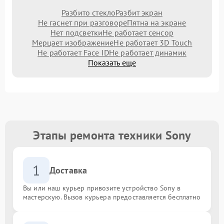
Разбито стекло
Разбит экран
Не гаснет при разговоре
Пятна на экране
Нет подсветки
Не работает сенсор
Мерцает изображение
Не работает 3D Touch
Не работает Face ID
Не работает динамик
Показать еще
Этапы ремонта техники Sony
1
Доставка
Вы или наш курьер привозите устройство Sony в
мастерскую. Вызов курьера предоставляется бесплатно