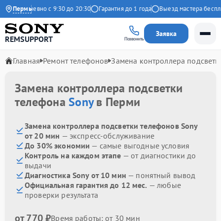
Ежедневно с 9:30 до 20:30
Пермь
Гарантия до 1 года
Выезд мастера бесплат
Заявка
REMSUPPORT
Позвонить
Главная
Ремонт телефонов
Замена контроллера подсветк
Замена контроллера подсветки
телефона
Sony
в Перми
Замена контроллера подсветки телефонов Sony
от 20 мин
— экспресс-обслуживание
До 30% экономии
— самые выгодные условия
Контроль на каждом этапе
— от диагностики до
выдачи
Диагностика Sony от 10 мин
— понятный вывод
Официальная гарантия до 12 мес.
— любые
проверки результата
от 770 ₽
Время работы: от 30 мин