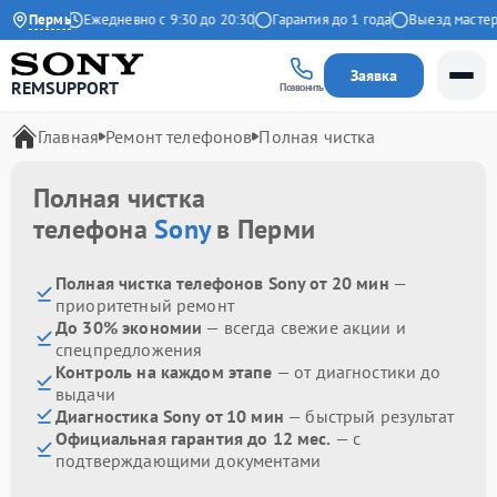
а Яндекс
Пермь
Ежедневно с 9:30 до 20:30
Гарантия до 1 года
Выезд мастера 
Заявка
REMSUPPORT
Позвонить
Главная
Ремонт телефонов
Полная чистка
Полная чистка
телефона
Sony
в Перми
Полная чистка телефонов Sony от 20 мин
—
приоритетный ремонт
До 30% экономии
— всегда свежие акции и
спецпредложения
Контроль на каждом этапе
— от диагностики до
выдачи
Диагностика Sony от 10 мин
— быстрый результат
Официальная гарантия до 12 мес.
— с
подтверждающими документами