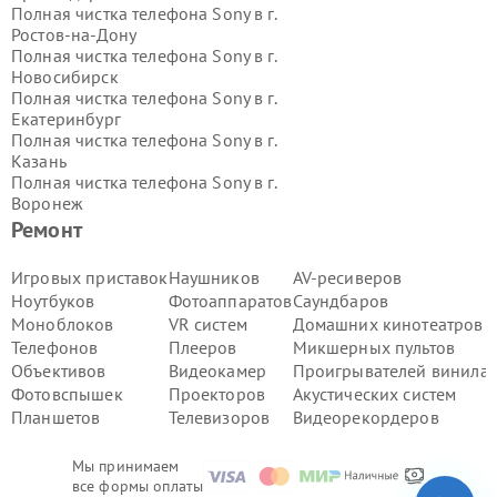
Полная чистка телефона Sony в г.
Ростов-на-Дону
Полная чистка телефона Sony в г.
Новосибирск
Полная чистка телефона Sony в г.
Екатеринбург
Полная чистка телефона Sony в г.
Казань
Полная чистка телефона Sony в г.
Воронеж
Полная чистка телефона Sony в г.
Ремонт
Волгоград
Полная чистка телефона Sony в г.
Игровых приставок
Наушников
AV-ресиверов
Самара
Ноутбуков
Фотоаппаратов
Саундбаров
Полная чистка телефона Sony в г.
Моноблоков
VR систем
Домашних кинотеатров
Пермь
Телефонов
Плееров
Микшерных пультов
Полная чистка телефона Sony в г.
Объективов
Видеокамер
Проигрывателей винила
Красноярск
Полная чистка телефона Sony в г.
Фотовспышек
Проекторов
Акустических систем
Ижевск
Планшетов
Телевизоров
Видеорекордеров
Полная чистка телефона Sony в г.
Челябинск
Мы принимаем
Полная чистка телефона Sony в г.
все формы оплаты