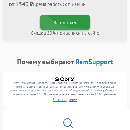
от 1540 ₽
Время работы: от 30 мин
Записаться
Скидка 20% при записи на сайте
Почему выбирают
RemSupport
SonyRemSupport — проверенный сервисный центр по ремонту и обслуживанию
техники Sony в Перми со стажем от 10 лет. В штате компании — порядка 18
технических специалистов с профессиональной подготовкой. За время работы к нам
обратились более 10 000 клиентов, а также выполнено свыше 12 000 ремонтов.
Ежемесячно в сервисный центр поступает от 300 устройств, включая , , . Мы работаем
Читать далее
с широким спектром неисправностей и предлагаем стабильный уровень сервиса
благодаря использованию современного оборудования.