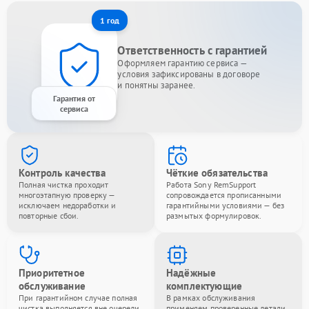
1 год
Ответственность с гарантией
Оформляем гарантию сервиса —
условия зафиксированы в договоре
и понятны заранее.
Гарантия от
сервиса
Контроль качества
Чёткие обязательства
Полная чистка проходит
Работа Sony RemSupport
многоэтапную проверку —
сопровождается прописанными
исключаем недоработки и
гарантийными условиями — без
повторные сбои.
размытых формулировок.
Приоритетное
Надёжные
обслуживание
комплектующие
При гарантийном случае полная
В рамках обслуживания
чистка выполняется вне очереди
применяем проверенные детали