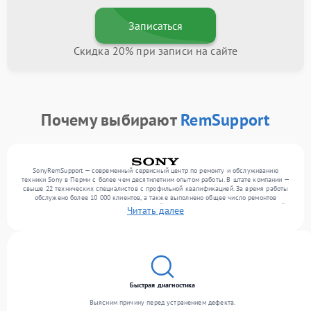
Записаться
Скидка 20% при записи на сайте
Почему выбирают
RemSupport
SonyRemSupport — современный сервисный центр по ремонту и обслуживанию
техники Sony в Перми с более чем десятилетним опытом работы. В штате компании —
свыше 22 технических специалистов с профильной квалификацией. За время работы
обслужено более 10 000 клиентов, а также выполнено общее число ремонтов
превысило 12 000. Ежемесячно в сервисный центр поступает более 300 обращений,
Читать далее
включая , , . Мы беремся за задачи любой сложности и предлагаем стабильный
уровень сервиса благодаря использованию современного оборудования.
Быстрая диагностика
Выясним причину перед устранением дефекта.