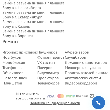
Замена разъема питания планшета
Sony в г.
Новосибирск
Замена разъема питания планшета
Sony в г.
Екатеринбург
Замена разъема питания планшета
Sony в г.
Казань
Замена разъема питания планшета
Sony в г.
Воронеж
Замена разъема питания планшета
Ремонт
Sony в г.
Волгоград
Замена разъема питания планшета
Игровых приставок
Наушников
AV-ресиверов
Sony в г.
Самара
Ноутбуков
Фотоаппаратов
Саундбаров
Замена разъема питания планшета
Моноблоков
VR систем
Домашних кинотеатров
Sony в г.
Пермь
Телефонов
Плееров
Микшерных пультов
Замена разъема питания планшета
Объективов
Видеокамер
Проигрывателей винила
Sony в г.
Красноярск
Замена разъема питания планшета
Фотовспышек
Проекторов
Акустических систем
Sony в г.
Ижевск
Планшетов
Телевизоров
Видеорекордеров
Замена разъема питания планшета
Sony в г.
Челябинск
Мы принимаем
Замена разъема питания планшета
все формы оплаты
Sony в г.
Тюмень
Политика конфиденциальности
Замена разъема питания планшета