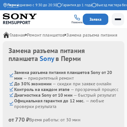
екс
Пермь
Ежедневно с 9:30 до 20:30
Гарантия до 1 года
Выезд мастера бесп
Заявка
REMSUPPORT
Позвонить
Главная
Ремонт планшетов
Замена разъема питания
Замена разъема питания
планшета
Sony
в Перми
Замена разъема питания планшетов Sony от 20
мин
— приоритетный ремонт
До 30% экономии
— скидки при заявке онлайн
Контроль на каждом этапе
— прозрачный процесс
Диагностика Sony от 10 мин
— быстрый результат
Официальная гарантия до 12 мес.
— любые
проверки результата
от 770 ₽
Время работы: от 30 мин