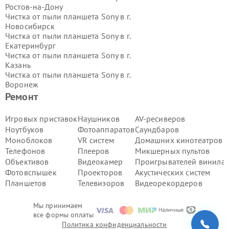
Ростов-на-Дону
Чистка от пыли планшета Sony в г.
Новосибирск
Чистка от пыли планшета Sony в г.
Екатеринбург
Чистка от пыли планшета Sony в г.
Казань
Чистка от пыли планшета Sony в г.
Воронеж
Чистка от пыли планшета Sony в г.
Ремонт
Волгоград
Чистка от пыли планшета Sony в г.
Игровых приставок
Наушников
AV-ресиверов
Самара
Ноутбуков
Фотоаппаратов
Саундбаров
Чистка от пыли планшета Sony в г.
Моноблоков
VR систем
Домашних кинотеатров
Пермь
Телефонов
Плееров
Микшерных пультов
Чистка от пыли планшета Sony в г.
Объективов
Видеокамер
Проигрывателей винила
Красноярск
Чистка от пыли планшета Sony в г.
Фотовспышек
Проекторов
Акустических систем
Ижевск
Планшетов
Телевизоров
Видеорекордеров
Чистка от пыли планшета Sony в г.
Челябинск
Мы принимаем
Чистка от пыли планшета Sony в г.
все формы оплаты
Тюмень
Политика конфиденциальности