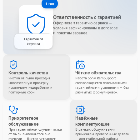
1 год
Ответственность с гарантией
Оформляем гарантию сервиса —
условия зафиксированы в договоре
и понятны заранее.
Гарантия от
сервиса
Контроль качества
Чёткие обязательства
Чистка от пыли проходит
Работа Sony RemSupport
многоэтапную проверку —
сопровождается прописанными
исключаем недоработки и
гарантийными условиями — без
повторные сбои.
размытых формулировок.
Приоритетное
Надёжные
обслуживание
комплектующие
При гарантийном случае чистка
В рамках обслуживания
от пыли выполняется вне
применяем проверенные детали
очереди — быстро устраняем
— для стабильной работы