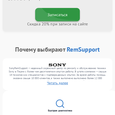
Записаться
Скидка 20% при записи на сайте
Почему выбирают
RemSupport
SonyRemSupport — надежный сервисный центр по ремонту и обслуживанию техники
Sony в Перми с более чем десятилетним опытом работы. В штате компании — свыше
14 технических специалистов с подтвержденным опытом. За время работы помощь
оказана свыше 10 000 клиентов, а также выполнено выполнено более 12 000
ремонтов. Ежемесячно в сервисный центр поступает от 300 устройств, включая , , . Мы
Читать далее
устраняем поломки любой сложности и поддерживаем высокий стандарт качества
благодаря опыту команды.
Быстрая диагностика