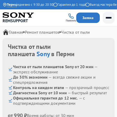
декс
Пермь
Ежедневно с 9:30 до 20:30
Гарантия до 1 года
Выезд мастера бесп
Заявка
REMSUPPORT
Позвонить
Главная
Ремонт планшетов
Чистка от пыли
Чистка от пыли
планшета
Sony
в Перми
Чистка от пыли планшетов Sony от 20 мин
—
экспресс-обслуживание
До 30% экономии
— всегда свежие акции и
спецпредложения
Контроль на каждом этапе
— прозрачный процесс
Диагностика Sony от 10 мин
— быстрый результат
Официальная гарантия до 12 мес.
— с
подтверждающими документами
от 990 ₽
Время работы: от 30 мин