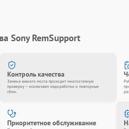
ва Sony RemSupport
Контроль качества
Ч
Замена южного моста проходит многоэтапную
Ра
проверку — исключаем недоработки и повторные
пр
сбои.
ра
Приоритетное обслуживание
Н