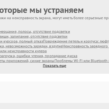
которые мы устраняем
жи на неисправность экрана, могут иметь более серьезные п
мерцание, полосы, отсутствие подсветки
иши, залипание, отсутствие подсветки
и курсора, полный отказ
Повреждение петель и корпуса: люф
а, невозможность зарядки, вздутие
Неисправность зарядного 
 или неисправности кулера
загрузка, ошибки чтения, пропадание диска
еты приложений, синие экраны
Проблемы Wi‑Fi или Bluetooth
Показать еще