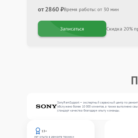
от 2860 ₽
Время работы: от 30 мин
Записаться
Скидка 20% пр
П
SonyRemSupport — экспертный сервисный центр по ремонт
обслужено более 10 000 клиентов, а также выполнено свы
стандарт качества благодаря опыту команды.
13+
лет опыта в ремонте техники