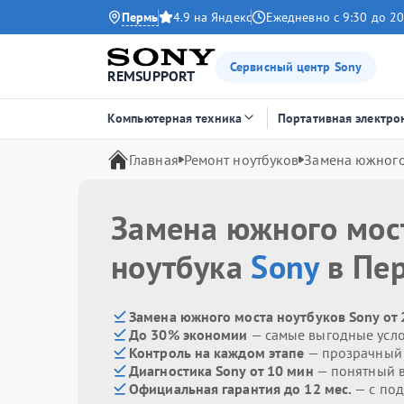
Пермь
4.9 на Яндекс
Ежедневно с 9:30 до 20
Сервисный центр Sony
REMSUPPORT
Компьютерная техника
Портативная электро
Главная
Ремонт ноутбуков
Замена южного
Замена южного мос
ноутбука
Sony
в Пе
Замена южного моста ноутбуков Sony от 
До 30% экономии
— самые выгодные усл
Контроль на каждом этапе
— прозрачный
Диагностика Sony от 10 мин
— понятный 
Официальная гарантия до 12 мес.
— с по