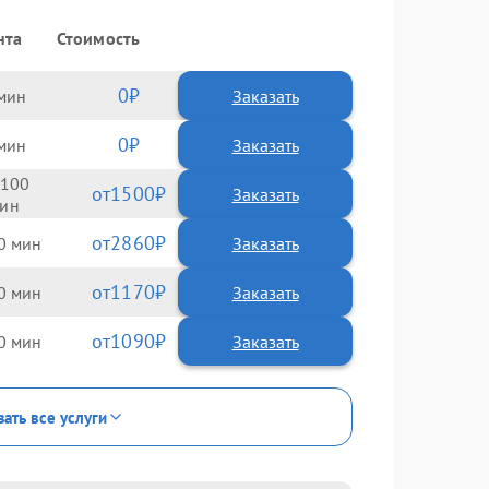
нта
Стоимость
0
Заказать
0
Заказать
100
1500
2860
0
1170
0
1090
0
зать все услуги