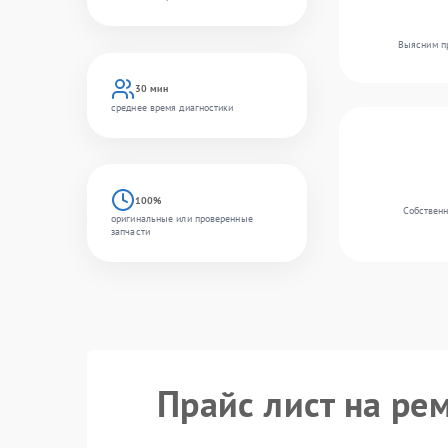
Выясним пр
30 мин
среднее время диагностики
100%
Собственн
оригинальные или проверенные
запчасти
Прайс лист на ре