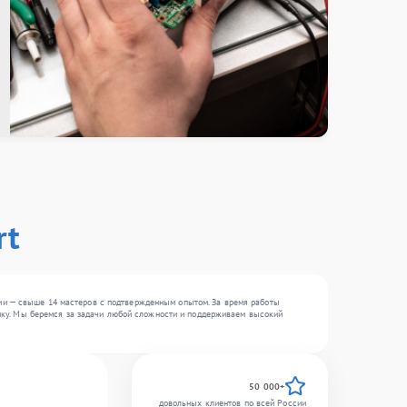
rt
ии — свыше 14 мастеров с подтвержденным опытом. За время работы
хнику. Мы беремся за задачи любой сложности и поддерживаем высокий
50 000+
довольных клиентов по всей России