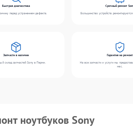
Быстрая диагностика
Срочный ремонт Son
ичину перед устранением дефекта.
Большинство устройств ремонтируются 
Запчасти в наличии
Гарантия на ремонт
ый склад запчастей Sony в Перми.
На все запчасти и услуги мы предостав
мес.
монт ноутбуков Sony