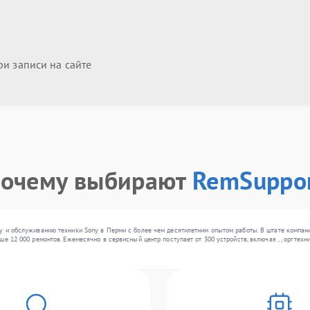
и записи на сайте
очему выбирают
RemSuppo
у и обслуживанию техники Sony в Перми с более чем десятилетним опытом работы. В штате компан
ше 12 000 ремонтов. Ежемесячно в сервисный центр поступает от 300 устройств, включая , , оргте