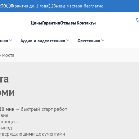
:30
Гарантия до 1 года
Выезд мастера бесплатно
Цены
Гарантия
Отзывы
Контакты
ника
Аудио и видеотехника
Оргтехника
 моста
та
рми
20 мин
— быстрый старт работ
овия
 процесс
вывод
дтверждающими документами