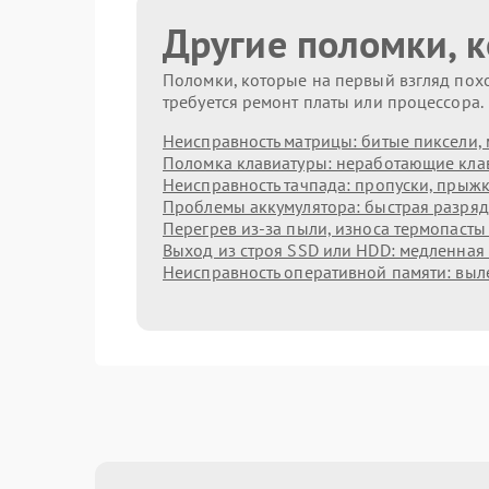
Другие поломки, 
Поломки, которые на первый взгляд похо
требуется ремонт платы или процессора.
Неисправность матрицы: битые пиксели, 
Поломка клавиатуры: неработающие клав
Неисправность тачпада: пропуски, прыжк
Проблемы аккумулятора: быстрая разрядк
Перегрев из‑за пыли, износа термопасты
Выход из строя SSD или HDD: медленная 
Неисправность оперативной памяти: выл