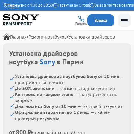
Ежедневно с 9:30 до 20:30
Пермь
Гарантия до 1 года
Выезд мастера бесплатн
Заявка
REMSUPPORT
Позвонить
Главная
Ремонт ноутбуков
Установка драйверов
Установка драйверов
ноутбука
Sony
в Перми
Установка драйверов ноутбуков Sony от 20 мин
—
приоритетный ремонт
До 30% экономии
— самые выгодные условия
Контроль на каждом этапе
— статус ремонта по
запросу
Диагностика Sony от 10 мин
— быстрый результат
Официальная гарантия до 12 мес.
— любые
проверки результата
от 800 ₽
Время работы: от 30 мин