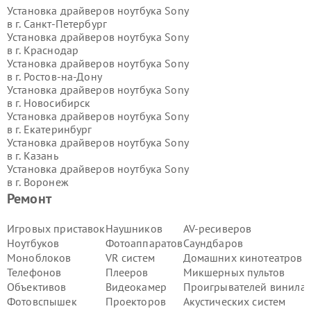
Установка драйверов ноутбука Sony
в г.
Санкт-Петербург
Установка драйверов ноутбука Sony
в г.
Краснодар
Установка драйверов ноутбука Sony
в г.
Ростов-на-Дону
Установка драйверов ноутбука Sony
в г.
Новосибирск
Установка драйверов ноутбука Sony
в г.
Екатеринбург
Установка драйверов ноутбука Sony
в г.
Казань
Установка драйверов ноутбука Sony
в г.
Воронеж
Установка драйверов ноутбука Sony
Ремонт
в г.
Волгоград
Установка драйверов ноутбука Sony
Игровых приставок
Наушников
AV-ресиверов
в г.
Самара
Ноутбуков
Фотоаппаратов
Саундбаров
Установка драйверов ноутбука Sony
Моноблоков
VR систем
Домашних кинотеатров
в г.
Пермь
Телефонов
Плееров
Микшерных пультов
Установка драйверов ноутбука Sony
Объективов
Видеокамер
Проигрывателей винила
в г.
Красноярск
Установка драйверов ноутбука Sony
Фотовспышек
Проекторов
Акустических систем