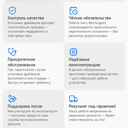
Контроль качества
Чёткие обязательства
Установка драйверов проходит
Работа Sony RemSupport
многоэтапную проверку —
сопровождается прописанными
исключаем недоработки и
гарантийными условиями — без
повторные сбои.
размытых формулировок.
Приоритетное
Надёжные
обслуживание
комплектующие
При гарантийном случае
В рамках обслуживания
установка драйверов
применяем проверенные детали
выполняется вне очереди —
— для стабильной работы
быстро устраняем проблему.
устройства.
Поддержка после
Результат под гарантией
Консультируем по эксплуатации
Наша работа направлена на
— помогаем продлить срок
уверенный результат — берём
службы после выполнения
ответственность за итог.
ремонта.