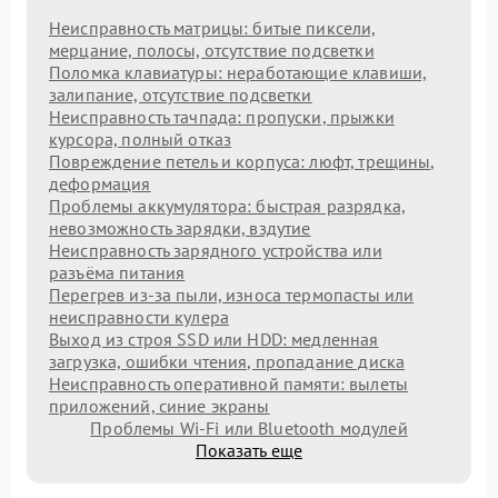
Неисправность матрицы: битые пиксели,
мерцание, полосы, отсутствие подсветки
Поломка клавиатуры: неработающие клавиши,
залипание, отсутствие подсветки
Неисправность тачпада: пропуски, прыжки
курсора, полный отказ
Повреждение петель и корпуса: люфт, трещины,
деформация
Проблемы аккумулятора: быстрая разрядка,
невозможность зарядки, вздутие
Неисправность зарядного устройства или
разъёма питания
Перегрев из‑за пыли, износа термопасты или
неисправности кулера
Выход из строя SSD или HDD: медленная
загрузка, ошибки чтения, пропадание диска
Неисправность оперативной памяти: вылеты
приложений, синие экраны
Проблемы Wi‑Fi или Bluetooth модулей
Показать еще