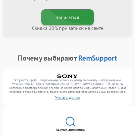
Записаться
Скидка 20% при записи на сайте
Почему выбирают
RemSupport
SonyRemSupport — современный сервисный центр по ремонту и обслуживанию
техники Sony в Перми с практикой свыше 10 лет. В штате компании — от 10 до 16
мастеров с подтвержденным опытом. За время работы к нам обратились более 10 000
клиентов, а также выполнено общее число ремонтов превысило 12 000. Ежемесячно в
сервисный центр поступает свыше 300 единиц техники, включая , , оргтехнику. Мы
Читать далее
работаем с широким спектром неисправностей и предлагаем стабильный уровень
сервиса благодаря использованию современного оборудования.
Быстрая диагностика