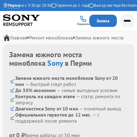
Ежедневно с 9:30 до 20:30
Пермь
Гарантия до 1 года
Выезд мастера бесплатно
Заявка
REMSUPPORT
Позвонить
Главная
Ремонт моноблоков
Замена южного моста
Замена южного моста
моноблока
Sony
в Перми
Замена южного моста моноблоков Sony от 20
мин
— быстрый старт работ
До 30% экономии
— самые выгодные условия
Контроль на каждом этапе
— статус ремонта по
запросу
Диагностика Sony от 10 мин
— понятный вывод
Официальная гарантия до 12 мес.
— с
поддержкой после ремонта
от 0 ₽
Время работы: от 30 мин