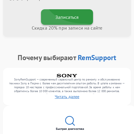
Записаться
Скидка 20% при записи на сайте
Почему выбирают
RemSupport
SonyRemSupport — современный сервисный центр по ремонту и обслуживанию
техники Sony в Перми с более чем десятилетним опытом работы. В штате компании —
порядка 18 мастеров с профессиональной подготовкой. За время работы к нам
обратились более 10 000 клиентов, а также выполнено более 12 000 ремонтов.
Ежемесячно в сервисный центр поступает более 300 устройств, включая , , . Мы
Читать далее
работаем с широким спектром неисправностей и обеспечиваем надежный результат
благодаря квалификации мастеров.
Быстрая диагностика