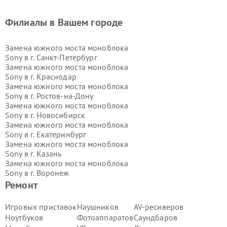
Филиалы в Вашем городе
Замена южного моста моноблока
Sony в г.
Санкт-Петербург
Замена южного моста моноблока
Sony в г.
Краснодар
Замена южного моста моноблока
Sony в г.
Ростов-на-Дону
Замена южного моста моноблока
Sony в г.
Новосибирск
Замена южного моста моноблока
Sony в г.
Екатеринбург
Замена южного моста моноблока
Sony в г.
Казань
Замена южного моста моноблока
Sony в г.
Воронеж
Замена южного моста моноблока
Ремонт
Sony в г.
Волгоград
Замена южного моста моноблока
Игровых приставок
Наушников
AV-ресиверов
Sony в г.
Самара
Ноутбуков
Фотоаппаратов
Саундбаров
Замена южного моста моноблока