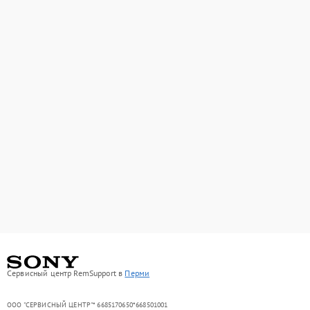
Сервисный центр RemSupport в
Перми
ООО "СЕРВИСНЫЙ ЦЕНТР"* 6685170650*668501001