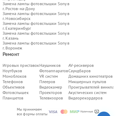
Замена лампы фотовспышки Sony в
г.
Ростов-на-Дону
Замена лампы фотовспышки Sony в
г.
Новосибирск
Замена лампы фотовспышки Sony в
г.
Екатеринбург
Замена лампы фотовспышки Sony в
г.
Казань
Замена лампы фотовспышки Sony в
г.
Воронеж
Замена лампы фотовспышки Sony в
Ремонт
г.
Волгоград
Замена лампы фотовспышки Sony в
Игровых приставок
Наушников
AV-ресиверов
г.
Самара
Ноутбуков
Фотоаппаратов
Саундбаров
Замена лампы фотовспышки Sony в
Моноблоков
VR систем
Домашних кинотеатров
г.
Пермь
Телефонов
Плееров
Микшерных пультов
Замена лампы фотовспышки Sony в
Объективов
Видеокамер
Проигрывателей винила
г.
Красноярск
Замена лампы фотовспышки Sony в
Фотовспышек
Проекторов
Акустических систем
г.
Ижевск
Планшетов
Телевизоров
Видеорекордеров
Замена лампы фотовспышки Sony в
г.
Челябинск
Мы принимаем
Замена лампы фотовспышки Sony в
все формы оплаты