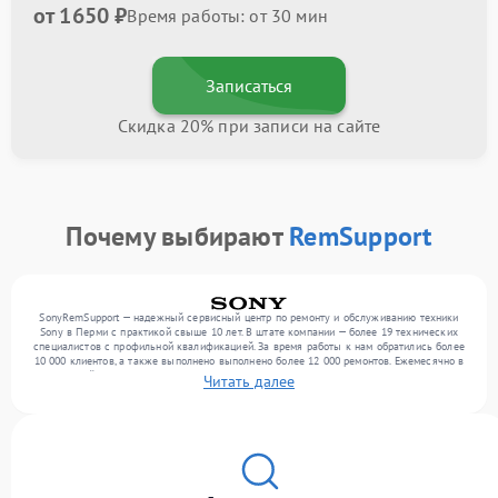
от 1650 ₽
Время работы: от 30 мин
Записаться
Скидка 20% при записи на сайте
Почему выбирают
RemSupport
SonyRemSupport — надежный сервисный центр по ремонту и обслуживанию техники
Sony в Перми с практикой свыше 10 лет. В штате компании — более 19 технических
специалистов с профильной квалификацией. За время работы к нам обратились более
10 000 клиентов, а также выполнено выполнено более 12 000 ремонтов. Ежемесячно в
сервисный центр поступает свыше 300 единиц техники, включая , , . Мы выполняем
Читать далее
ремонт различного уровня сложности и поддерживаем высокий стандарт качества
благодаря использованию современного оборудования.