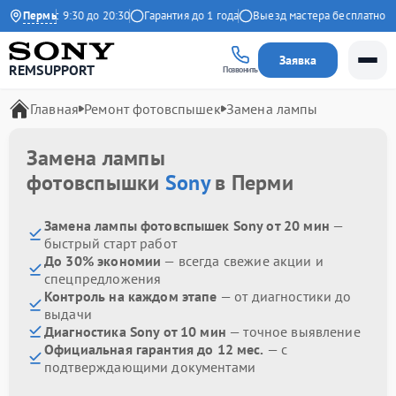
дневно с 9:30 до 20:30
Пермь
Гарантия до 1 года
Выезд мастера бесплатно
Заявка
REMSUPPORT
Позвонить
Главная
Ремонт фотовспышек
Замена лампы
Замена лампы
фотовспышки
Sony
в Перми
Замена лампы фотовспышек Sony от 20 мин
—
быстрый старт работ
До 30% экономии
— всегда свежие акции и
спецпредложения
Контроль на каждом этапе
— от диагностики до
выдачи
Диагностика Sony от 10 мин
— точное выявление
Официальная гарантия до 12 мес.
— с
подтверждающими документами