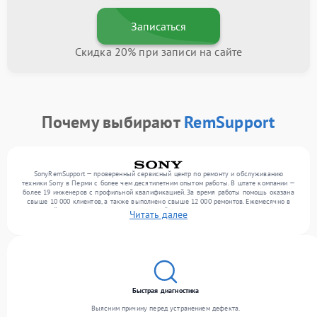
Записаться
Скидка 20% при записи на сайте
Почему выбирают
RemSupport
SonyRemSupport — проверенный сервисный центр по ремонту и обслуживанию
техники Sony в Перми с более чем десятилетним опытом работы. В штате компании —
более 19 инженеров с профильной квалификацией. За время работы помощь оказана
свыше 10 000 клиентов, а также выполнено свыше 12 000 ремонтов. Ежемесячно в
сервисный центр поступает более 300 устройств, включая , , . Мы устраняем поломки
Читать далее
любой сложности и предлагаем стабильный уровень сервиса благодаря опыту
команды.
Быстрая диагностика
Выясним причину перед устранением дефекта.