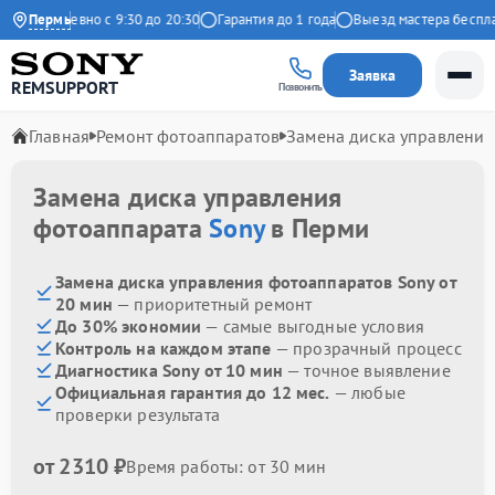
Ежедневно с 9:30 до 20:30
Пермь
Гарантия до 1 года
Выезд мастера бесплатн
Заявка
REMSUPPORT
Позвонить
Главная
Ремонт фотоаппаратов
Замена диска управления
Замена диска управления
фотоаппарата
Sony
в Перми
Замена диска управления фотоаппаратов Sony от
20 мин
— приоритетный ремонт
До 30% экономии
— самые выгодные условия
Контроль на каждом этапе
— прозрачный процесс
Диагностика Sony от 10 мин
— точное выявление
Официальная гарантия до 12 мес.
— любые
проверки результата
от 2310 ₽
Время работы: от 30 мин