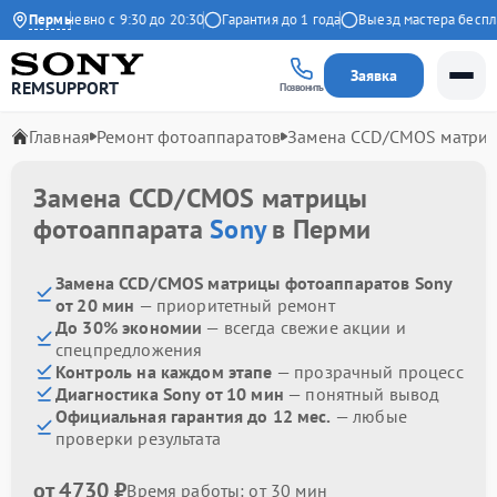
Ежедневно с 9:30 до 20:30
Пермь
Гарантия до 1 года
Выезд мастера бесплат
Заявка
REMSUPPORT
Позвонить
Главная
Ремонт фотоаппаратов
Замена CCD/CMOS матри
Замена CCD/CMOS матрицы
фотоаппарата
Sony
в Перми
Замена CCD/CMOS матрицы фотоаппаратов Sony
от 20 мин
— приоритетный ремонт
До 30% экономии
— всегда свежие акции и
спецпредложения
Контроль на каждом этапе
— прозрачный процесс
Диагностика Sony от 10 мин
— понятный вывод
Официальная гарантия до 12 мес.
— любые
проверки результата
от 4730 ₽
Время работы: от 30 мин