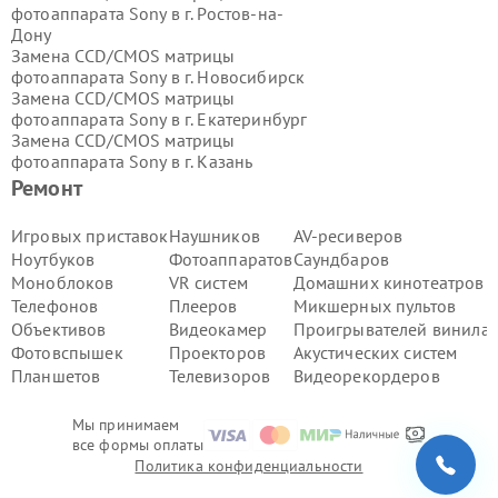
фотоаппарата Sony в г.
Ростов-на-
Дону
Замена CCD/CMOS матрицы
фотоаппарата Sony в г.
Новосибирск
Замена CCD/CMOS матрицы
фотоаппарата Sony в г.
Екатеринбург
Замена CCD/CMOS матрицы
фотоаппарата Sony в г.
Казань
Замена CCD/CMOS матрицы
Ремонт
фотоаппарата Sony в г.
Воронеж
Замена CCD/CMOS матрицы
Игровых приставок
Наушников
AV-ресиверов
фотоаппарата Sony в г.
Волгоград
Ноутбуков
Фотоаппаратов
Саундбаров
Замена CCD/CMOS матрицы
Моноблоков
VR систем
Домашних кинотеатров
фотоаппарата Sony в г.
Самара
Телефонов
Плееров
Микшерных пультов
Замена CCD/CMOS матрицы
Объективов
Видеокамер
Проигрывателей винила
фотоаппарата Sony в г.
Пермь
Замена CCD/CMOS матрицы
Фотовспышек
Проекторов
Акустических систем
фотоаппарата Sony в г.
Красноярск
Планшетов
Телевизоров
Видеорекордеров
Замена CCD/CMOS матрицы
фотоаппарата Sony в г.
Ижевск
Мы принимаем
Замена CCD/CMOS матрицы
все формы оплаты
фотоаппарата Sony в г.
Челябинск
Политика конфиденциальности
Замена CCD/CMOS матрицы