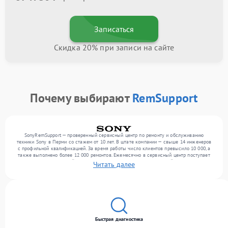
Записаться
Скидка 20% при записи на сайте
Почему выбирают
RemSupport
SonyRemSupport — проверенный сервисный центр по ремонту и обслуживанию
техники Sony в Перми со стажем от 10 лет. В штате компании — свыше 14 инженеров
с профильной квалификацией. За время работы число клиентов превысило 10 000, а
также выполнено более 12 000 ремонтов. Ежемесячно в сервисный центр поступает
более 300 обращений, включая , , . Мы устраняем поломки любой сложности и
Читать далее
предлагаем стабильный уровень сервиса благодаря отлаженным процессам ремонта.
Быстрая диагностика