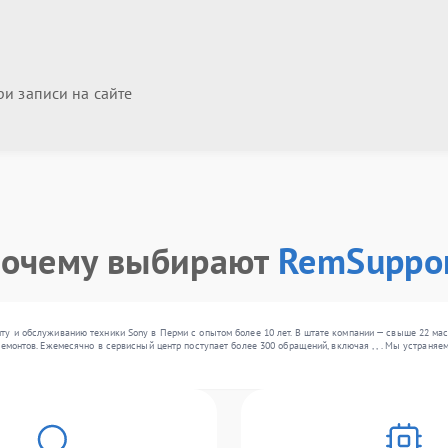
и записи на сайте
очему выбирают
RemSuppo
ту и обслуживанию техники Sony в Перми с опытом более 10 лет. В штате компании — свыше 22 ма
ремонтов. Ежемесячно в сервисный центр поступает более 300 обращений, включая , , . Мы устраня