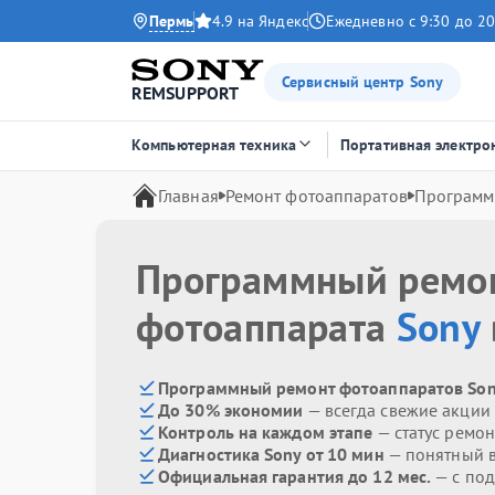
Пермь
4.9 на Яндекс
Ежедневно с 9:30 до 20
Сервисный центр Sony
REMSUPPORT
Компьютерная техника
Портативная электро
Главная
Ремонт фотоаппаратов
Программ
Программный ремо
фотоаппарата
Sony
Программный ремонт фотоаппаратов Son
До 30% экономии
— всегда свежие акции
Контроль на каждом этапе
— статус ремон
Диагностика Sony от 10 мин
— понятный 
Официальная гарантия до 12 мес.
— с под