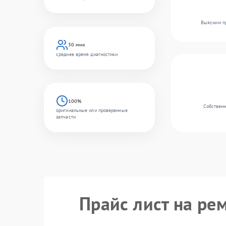
Выясним пр
30 мин
среднее время диагностики
100%
Собственн
оригинальные или проверенные
запчасти
Прайс лист на ре