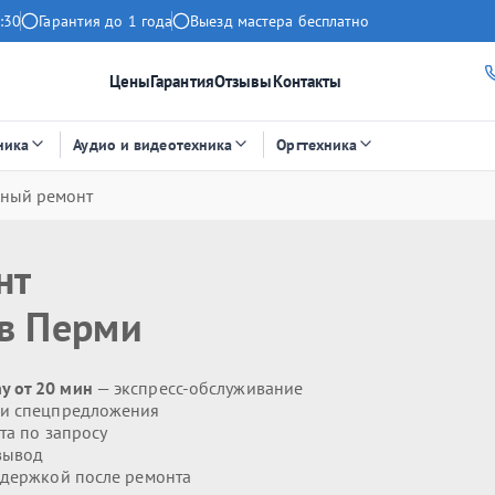
:30
Гарантия до 1 года
Выезд мастера бесплатно
Цены
Гарантия
Отзывы
Контакты
ника
Аудио и видеотехника
Оргтехника
ный ремонт
нт
в Перми
y от 20 мин
— экспресс-обслуживание
 и спецпредложения
та по запросу
вывод
держкой после ремонта