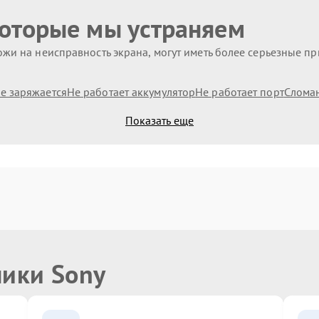
которые мы устраняем
жи на неисправность экрана, могут иметь более серьезные п
е заряжается
Не работает аккумулятор
Не работает порт
Слома
Показать еще
ники Sony