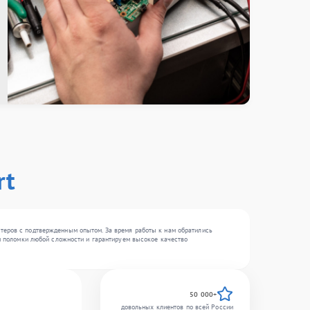
rt
стеров с подтвержденным опытом. За время работы к нам обратились
ем поломки любой сложности и гарантируем высокое качество
50 000+
довольных клиентов по всей России