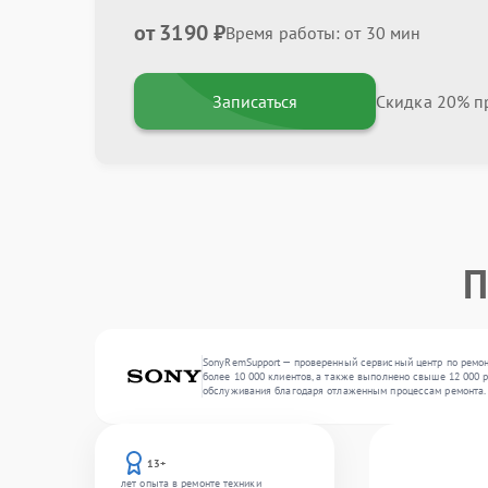
от 3190 ₽
Время работы: от 30 мин
Записаться
Скидка 20% пр
П
SonyRemSupport — проверенный сервисный центр по ремон
более 10 000 клиентов, а также выполнено свыше 12 000 
обслуживания благодаря отлаженным процессам ремонта.
13+
лет опыта в ремонте техники