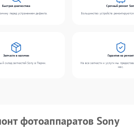
Быстрая диагностика
Срочный ремонт Son
ичину перед устранением дефекта.
Большинство устройств ремонтируются 
Запчасти в наличии
Гарантия на ремонт
ый склад запчастей Sony в Перми.
На все запчасти и услуги мы предостав
мес.
монт фотоаппаратов Sony