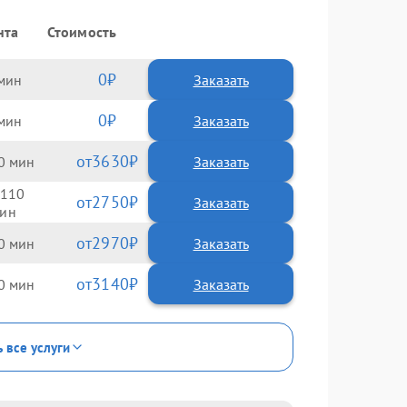
нта
Стоимость
0
Заказать
0
Заказать
3630
0
110
2750
2970
0
3140
0
ь все услуги